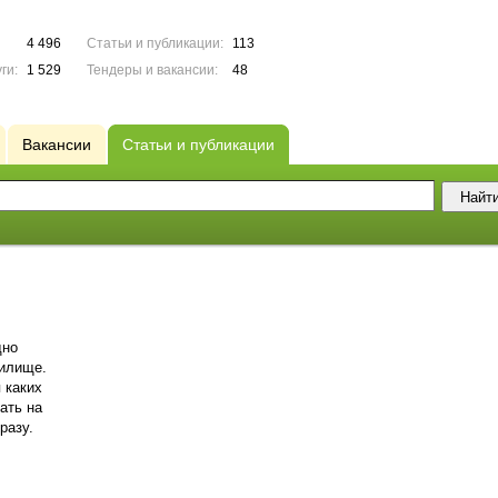
4 496
Статьи и публикации:
113
ги:
1 529
Тендеры и вакансии:
48
Вакансии
Статьи и публикации
дно
илище.
 каких
ать на
разу.