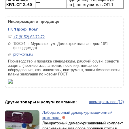
—
КРЛ–СГ 2–60
шт.), огнетушитель ОП-1
Информация о продавце
ГК 'Проф. Ком'
+7 (8152) 62-72-72
183034, г. Мурманск, ул. Домостроительная, дом 16/1
(спецодежда)
prof-kom.ru/
Производство и продажа спецодежды, рабочей обуви, средств
защиты (противогазы, аптечки, носилки), пожарное
оборудование, хоз. инвентарь, инструмент, знаки безопасности,
планы эвакуации по новому ГОСТ.
Другие товары и услуги компании:
посмотреть все (12)
Лабораторный демеркуризационный
комплект
Лабораторный демеркуризационный комплект
предназначен для сбора проливов ртути в