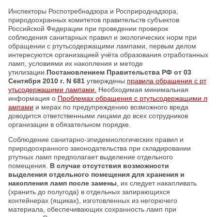
Инспекторы Роспотребнадзора и Росприроднадзора,
природоохранных комитетов правительств субъектов
Российской Федерации при проведении проверок
соблюдения санитарных правил и экологических норм при
обращении с ртутьсодержащими лампами, первым делом
интересуются организацией учёта образования отработанных
ламп, условиями их накопления и методе
утилизации.
Постановлением Правительства РФ от 03
Сентября 2010 г. N 681
утверждены
правила обращения с рт
утьсодержащими лампами.
Необходимая минимальная
информация о
Проблемах обращения с ртутьсодержащими л
ампами
и мерах по предупреждению возможного вреда
доводится ответственными лицами до всех сотрудников
организации в обязательном порядке.
Соблюдение санитарно-эпидемиологических правил и
природоохранного законодательства при складировании
ртутных ламп предполагает выделение отдельного
помещения.
В случае отсутствия возможности
выделения отдельного помещения для хранения и
накопления ламп после замены
, их следует накапливать
(хранить до полугода) в отдельных запирающихся
контейнерах (ящиках), изготовленных из негорючего
материала, обеспечивающих сохранность ламп при