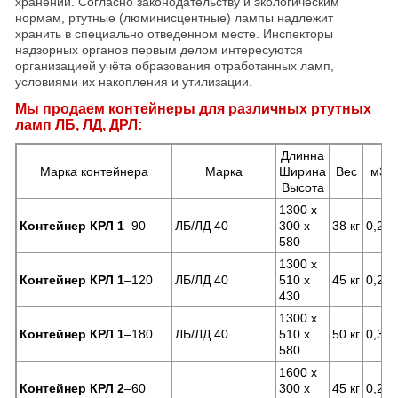
хранении. Согласно законодательству и экологическим
нормам, ртутные (люминисцентные) лампы надлежит
хранить в специально отведенном месте. Инспекторы
надзорных органов первым делом интересуются
организацией учёта образования отработанных ламп,
условиями их накопления и утилизации.
Мы продаем контейнеры для различных ртутных
ламп ЛБ, ЛД, ДРЛ:
Длинна
Марка контейнера
Марка
Ширина
Вес
м3
Высота
1300 x
Контейнер КРЛ 1
–90
ЛБ/ЛД 40
300 x
38 кг
0,23
580
1300 x
Контейнер КРЛ 1
–120
ЛБ/ЛД 40
510 x
45 кг
0,29
430
1300 x
Контейнер КРЛ 1
–180
ЛБ/ЛД 40
510 x
50 кг
0,39
580
1600 x
Контейнер КРЛ 2
–60
300 x
45 кг
0,28