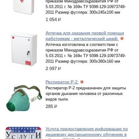
приказом Минздравсоцразвития РФ от
5.03.2011 г. № 169н ТУ 9398-129-10973749-
2011 Размер футляра: 300х245х100 мм
1 054
р.
Аптечка для оказания первой помощи
работникам - металлический шкаф
Аптечка изготовлена в соответствии с
приказом Минздравсоцразвития РФ от
5.03.2011 г. № 169н ТУ 9398-129-10973749-
2011 Размер футляра: 300х380х160 мм
2 097
р.
Респиратор Р-2
Респиратор Р-2 предназначен для защиты
органов дыхания человека от различных
видов пыли.
285
р.
Услуга предоставления информации по
дешевому дистанционному обучению в