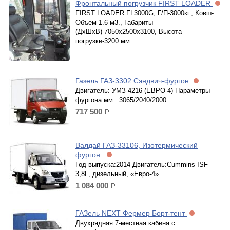
Фронтальный погрузчик FIRST LOADER
FIRST LOADER FL3000G, Г/П-3000кг., Ковш-
Объем 1.6 м3., Габариты
(ДхШхВ)-7050x2500x3100, Высота
погрузки-3200 мм
Газель ГАЗ-3302 Сэндвич-фургон
Двигатель: УМЗ-4216 (ЕВРО-4) Параметры
фургона мм.: 3065/2040/2000
717 500
р.
Валдай ГАЗ-33106, Изотермический
фургон.
Год выпуска:2014 Двигатель:Cummins ISF
3,8L, дизельный, «Евро-4»
1 084 000
р.
ГАЗель NEXT Фермер Борт-тент
Двухрядная 7-местная кабина с